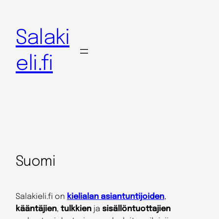
Salaki
eli.fi
Suomi
Salakieli.fi on
kielialan asiantuntijoiden
,
kääntäjien
,
tulkkien
ja
sisällöntuottajien