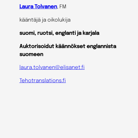
Laura Tolvanen
, FM
kääntäjä ja oikolukija
suomi, ruotsi, englanti ja karjala
Auktorisoidut käännökset englannista
suomeen
laura.tolvanen@elisanet.fi
Tehotranslations.fi