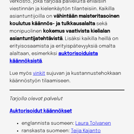
verkosto, joka tarjoaa palveluita erilaisiin
viestinnän ja kielenkäytön tilanteisiin. Kaikilla
asiantuntijoilla on
vähintään maisteritasoinen
koulutus käännös- ja tulkkausalalta
sekä
monipuolinen
kokemus vaativista kielialan
asiantuntijatehtävistä
. Lisäksi kaikilla heillä on
erityisosaamista ja erityispätevyyksiä omalta
alaltaan, esimerkiksi
auktorisoiduista
käännöksistä
.
Lue myös
vinkit
sujuvan ja kustannustehokkaan
käännöstyön tilaamiseen.
Tarjolla olevat palvelut
Auktorisoidut käännökset
englannista suomeen:
Laura Tolvanen
ranskasta suomeen:
Teija Kajanto