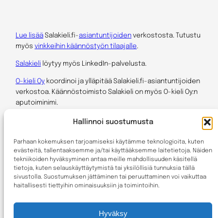
Lue lisää
Salakieli.fi-
asiantuntijoiden
verkostosta. Tutustu
myös
vinkkeihin käännöstyön tilaajalle
.
Salakieli
löytyy myös LinkedIn-palvelusta.
O-kieli Oy
koordinoi ja ylläpitää Salakieli.fi-asiantuntijoiden
verkostoa. Käännöstoimisto Salakieli on myös O-kieli Oy:n
aputoiminimi.
Hallinnoi suostumusta
Salakieli.fi on itsenäisinä yrittäjinä ja asiantuntijoina
toimivien
auktorisoitujen kääntäjien
, tulkkien sekä muiden
Parhaan kokemuksen tarjoamiseksi käytämme teknologioita, kuten
kielialan ja sisällöntuotannon osaajien verkosto. Kaikkia
evästeitä, tallentaaksemme ja/tai käyttääksemme laitetietoja. Näiden
asiantuntijoita yhdistää alan koulutus, näytöt vaativista
tekniikoiden hyväksyminen antaa meille mahdollisuuden käsitellä
tietoja, kuten selauskäyttäytymistä tai yksilöllisiä tunnuksia tällä
työtehtävistä sekä halu palvella asiakkaita.
sivustolla. Suostumuksen jättäminen tai peruuttaminen voi vaikuttaa
haitallisesti tiettyihin ominaisuuksiin ja toimintoihin.
Tietosuojakäytäntö
: Tällä sivustolla ei kerätä käyttäjien
henkilötietoja. Sivustolla käyntejä seurataan evästeiden
Hyväksy
avulla ja tietoja käytetään sivuston kehittämiseen ja