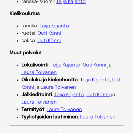
ranska-suomi:
Teija Kajanto
Kielikoulutus
ranska:
Teija Kajanto
ruotsi:
Outi Könni
saksa:
Outi Könni
Muut palvelut
Lokalisointi
:
Teija Kajanto
,
Outi Könni
ja
Laura Tolvanen
Oikoluku ja kielenhuolto
:
Teija Kajanto
,
Outi
Könni
ja
Laura Tolvanen
Jälkieditointi
:
Teija Kajanto
,
Outi Könni
ja
Laura Tolvanen
Termityöt
:
Laura Tolvanen
Tyyliohjeiden laatiminen
:
Laura Tolvanen