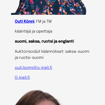
Outi Könni
, FM ja TM
kääntäjä ja opettaja
suomi, saksa, ruotsi ja englanti
Auktorisoidut käännökset: saksa-suomi
ja ruotsi-suomi
outi.konni@o-kieli.fi
O-kieli.fi