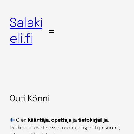
Salaki
eli.fi
Outi Könni
Olen
kääntäjä
,
opettaja
ja
tietokirjailija
.
Työkieleni ovat saksa, ruotsi, englanti ja suomi,