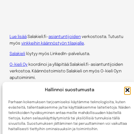
Lue lisää
Salakieli.fi-
asiantuntijoiden
verkostosta. Tutustu
myös
vinkkeihin käännöstyön tilaajalle
.
Salakieli
löytyy myös LinkedIn-palvelusta.
O-kieli Oy
koordinoi ja ylläpitää Salakieli.fi-asiantuntijoiden
verkostoa. Käännöstoimisto Salakieli on myös O-kieli Oy:n
aputoiminimi.
Hallinnoi suostumusta
Salakieli.fi on itsenäisinä yrittäjinä ja asiantuntijoina
toimivien
auktorisoitujen kääntäjien
, tulkkien sekä muiden
Parhaan kokemuksen tarjoamiseksi käytämme teknologioita, kuten
kielialan ja sisällöntuotannon osaajien verkosto. Kaikkia
evästeitä, tallentaaksemme ja/tai käyttääksemme laitetietoja. Näiden
asiantuntijoita yhdistää alan koulutus, näytöt vaativista
tekniikoiden hyväksyminen antaa meille mahdollisuuden käsitellä
tietoja, kuten selauskäyttäytymistä tai yksilöllisiä tunnuksia tällä
työtehtävistä sekä halu palvella asiakkaita.
sivustolla. Suostumuksen jättäminen tai peruuttaminen voi vaikuttaa
haitallisesti tiettyihin ominaisuuksiin ja toimintoihin.