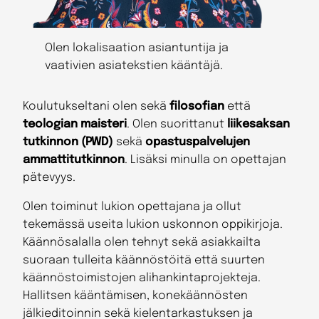
Olen lokalisaation asiantuntija ja
vaativien asiatekstien kääntäjä.
Koulutukseltani olen sekä
filosofian
että
teologian maisteri
. Olen suorittanut
liikesaksan
tutkinnon (PWD)
sekä
opastuspalvelujen
ammattitutkinnon
. Lisäksi minulla on opettajan
pätevyys.
Olen toiminut lukion opettajana ja ollut
tekemässä useita lukion uskonnon oppikirjoja.
Käännösalalla olen tehnyt sekä asiakkailta
suoraan tulleita käännöstöitä että suurten
käännöstoimistojen alihankintaprojekteja.
Hallitsen kääntämisen, konekäännösten
jälkieditoinnin sekä kielentarkastuksen ja