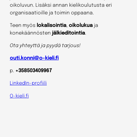
oikoluvun. Lisäksi annan kielikoulutusta eri
organisaatioille ja toimin oppaana.
Teen myös
lokalisointia
,
oikolukua
ja
konekäännösten
jälkieditointia
.
Ota yhteyttä ja pyydä tarjous!
outi.konni@o-kieli.fi
p.
+358503409967
LinkedIn-profiili
O-kieli.fi